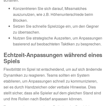
schaffen.
Konzentrieren Sie sich darauf, Missmatches
auszunutzen, wie z.B. Höhenunterschiede beim
Blocken.
Setzen Sie schnelle Spielzüge ein, um den Gegner
zu überraschen.
Nutzen Sie strategische Auszeiten, um Anpassungen
basierend auf beobachteten Taktiken zu besprechen.
Echtzeit-Anpassungen während eines
Spiels
Flexibilität im Spiel ist entscheidend, um auf sich ändernde
Dynamiken zu reagieren. Teams sollten ein System
etablieren, um Anpassungen schnell zu kommunizieren,
sei es durch Handzeichen oder verbale Hinweise. Dies
stellt sicher, dass alle Spieler auf dem gleichen Stand sind
und ihre Rollen nach Bedarf anpassen können.