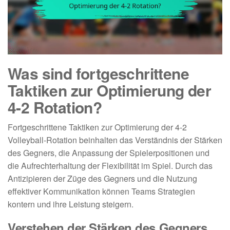
Was sind fortgeschrittene
Taktiken zur Optimierung der
4-2 Rotation?
Fortgeschrittene Taktiken zur Optimierung der 4-2
Volleyball-Rotation beinhalten das Verständnis der Stärken
des Gegners, die Anpassung der Spielerpositionen und
die Aufrechterhaltung der Flexibilität im Spiel. Durch das
Antizipieren der Züge des Gegners und die Nutzung
effektiver Kommunikation können Teams Strategien
kontern und ihre Leistung steigern.
Verstehen der Stärken des Gegners