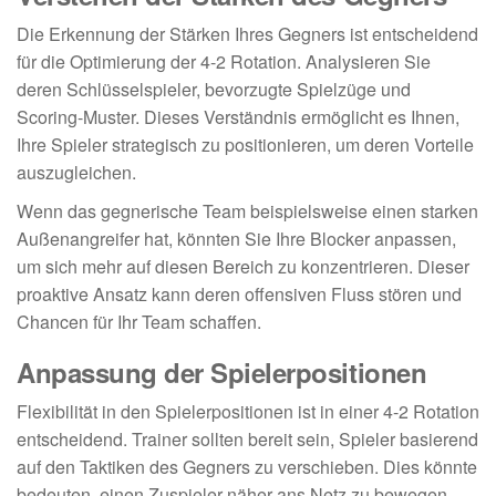
Die Erkennung der Stärken Ihres Gegners ist entscheidend
für die Optimierung der 4-2 Rotation. Analysieren Sie
deren Schlüsselspieler, bevorzugte Spielzüge und
Scoring-Muster. Dieses Verständnis ermöglicht es Ihnen,
Ihre Spieler strategisch zu positionieren, um deren Vorteile
auszugleichen.
Wenn das gegnerische Team beispielsweise einen starken
Außenangreifer hat, könnten Sie Ihre Blocker anpassen,
um sich mehr auf diesen Bereich zu konzentrieren. Dieser
proaktive Ansatz kann deren offensiven Fluss stören und
Chancen für Ihr Team schaffen.
Anpassung der Spielerpositionen
Flexibilität in den Spielerpositionen ist in einer 4-2 Rotation
entscheidend. Trainer sollten bereit sein, Spieler basierend
auf den Taktiken des Gegners zu verschieben. Dies könnte
bedeuten, einen Zuspieler näher ans Netz zu bewegen,