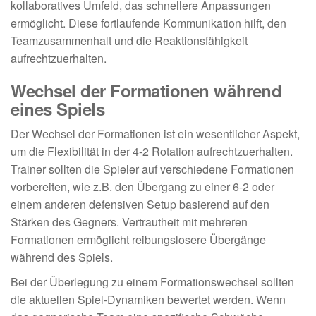
kollaboratives Umfeld, das schnellere Anpassungen
ermöglicht. Diese fortlaufende Kommunikation hilft, den
Teamzusammenhalt und die Reaktionsfähigkeit
aufrechtzuerhalten.
Wechsel der Formationen während
eines Spiels
Der Wechsel der Formationen ist ein wesentlicher Aspekt,
um die Flexibilität in der 4-2 Rotation aufrechtzuerhalten.
Trainer sollten die Spieler auf verschiedene Formationen
vorbereiten, wie z.B. den Übergang zu einer 6-2 oder
einem anderen defensiven Setup basierend auf den
Stärken des Gegners. Vertrautheit mit mehreren
Formationen ermöglicht reibungslosere Übergänge
während des Spiels.
Bei der Überlegung zu einem Formationswechsel sollten
die aktuellen Spiel-Dynamiken bewertet werden. Wenn