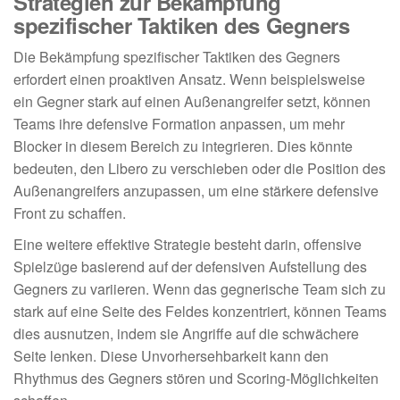
Strategien zur Bekämpfung
spezifischer Taktiken des Gegners
Die Bekämpfung spezifischer Taktiken des Gegners
erfordert einen proaktiven Ansatz. Wenn beispielsweise
ein Gegner stark auf einen Außenangreifer setzt, können
Teams ihre defensive Formation anpassen, um mehr
Blocker in diesem Bereich zu integrieren. Dies könnte
bedeuten, den Libero zu verschieben oder die Position des
Außenangreifers anzupassen, um eine stärkere defensive
Front zu schaffen.
Eine weitere effektive Strategie besteht darin, offensive
Spielzüge basierend auf der defensiven Aufstellung des
Gegners zu variieren. Wenn das gegnerische Team sich zu
stark auf eine Seite des Feldes konzentriert, können Teams
dies ausnutzen, indem sie Angriffe auf die schwächere
Seite lenken. Diese Unvorhersehbarkeit kann den
Rhythmus des Gegners stören und Scoring-Möglichkeiten