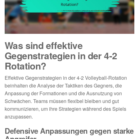
Was sind effektive
Gegenstrategien in der 4-2
Rotation?
Effektive Gegenstrategien in der 4-2 Volleyball-Rotation
beinhalten die Analyse der Taktiken des Gegners, die
Anpassung der Formationen und die Ausnutzung von
Schwächen. Teams müssen flexibel bleiben und gut
kommunizieren, um ihre Strategien während des Spiels
anzupassen.
Defensive Anpassungen gegen starke
Angreifer