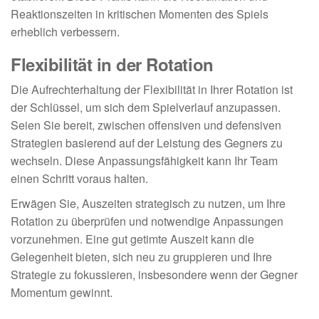
Reaktionszeiten in kritischen Momenten des Spiels
erheblich verbessern.
Flexibilität in der Rotation
Die Aufrechterhaltung der Flexibilität in Ihrer Rotation ist
der Schlüssel, um sich dem Spielverlauf anzupassen.
Seien Sie bereit, zwischen offensiven und defensiven
Strategien basierend auf der Leistung des Gegners zu
wechseln. Diese Anpassungsfähigkeit kann Ihr Team
einen Schritt voraus halten.
Erwägen Sie, Auszeiten strategisch zu nutzen, um Ihre
Rotation zu überprüfen und notwendige Anpassungen
vorzunehmen. Eine gut getimte Auszeit kann die
Gelegenheit bieten, sich neu zu gruppieren und Ihre
Strategie zu fokussieren, insbesondere wenn der Gegner
Momentum gewinnt.