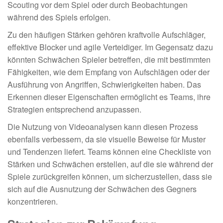
Scouting vor dem Spiel oder durch Beobachtungen
während des Spiels erfolgen.
Zu den häufigen Stärken gehören kraftvolle Aufschläger,
effektive Blocker und agile Verteidiger. Im Gegensatz dazu
könnten Schwächen Spieler betreffen, die mit bestimmten
Fähigkeiten, wie dem Empfang von Aufschlägen oder der
Ausführung von Angriffen, Schwierigkeiten haben. Das
Erkennen dieser Eigenschaften ermöglicht es Teams, ihre
Strategien entsprechend anzupassen.
Die Nutzung von Videoanalysen kann diesen Prozess
ebenfalls verbessern, da sie visuelle Beweise für Muster
und Tendenzen liefert. Teams können eine Checkliste von
Stärken und Schwächen erstellen, auf die sie während der
Spiele zurückgreifen können, um sicherzustellen, dass sie
sich auf die Ausnutzung der Schwächen des Gegners
konzentrieren.