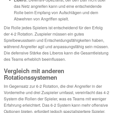
das Netz angreifen kann und eine entscheidende
Rolle beim Empfang von Aufschlägen und dem
Abwehren von Angriffen spielt.
Die Rolle jedes Spielers ist entscheidend für den Erfolg
der 4-2 Rotation. Zuspieler müssen ein gutes
Spielbewusstsein und Entscheidungsfähigkeiten haben,
während Angreifer agil und anpassungsfähig sein müssen.
Die defensive Stärke des Liberos kann die Gesamtleistung
des Teams erheblich beeinflussen.
Vergleich mit anderen
Rotationssystemen
Im Gegensatz zur 6-2 Rotation, die drei Angreifer in der
Vorderreihe und drei Zuspieler umfasst, vereinfacht das 4-2
System die Rollen der Spieler, was es Teams mit weniger
Erfahrung erleichtert. Das 6-2 System kann mehr offensive
Optionen bieten, erfordert jedoch spezialisiertere Spieler,