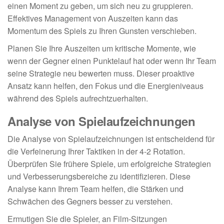
einen Moment zu geben, um sich neu zu gruppieren.
Effektives Management von Auszeiten kann das
Momentum des Spiels zu Ihren Gunsten verschieben.
Planen Sie Ihre Auszeiten um kritische Momente, wie
wenn der Gegner einen Punktelauf hat oder wenn Ihr Team
seine Strategie neu bewerten muss. Dieser proaktive
Ansatz kann helfen, den Fokus und die Energieniveaus
während des Spiels aufrechtzuerhalten.
Analyse von Spielaufzeichnungen
Die Analyse von Spielaufzeichnungen ist entscheidend für
die Verfeinerung Ihrer Taktiken in der 4-2 Rotation.
Überprüfen Sie frühere Spiele, um erfolgreiche Strategien
und Verbesserungsbereiche zu identifizieren. Diese
Analyse kann Ihrem Team helfen, die Stärken und
Schwächen des Gegners besser zu verstehen.
Ermutigen Sie die Spieler, an Film-Sitzungen