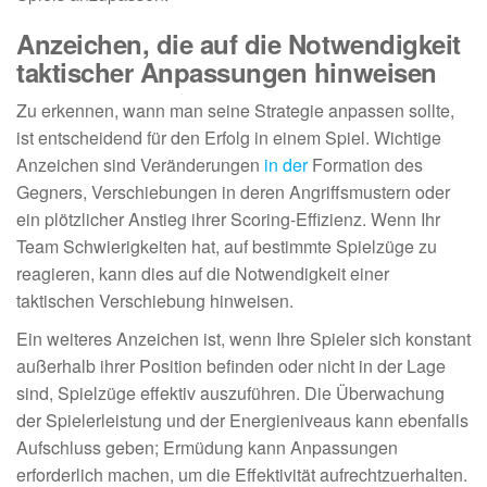
Anzeichen, die auf die Notwendigkeit
taktischer Anpassungen hinweisen
Zu erkennen, wann man seine Strategie anpassen sollte,
ist entscheidend für den Erfolg in einem Spiel. Wichtige
Anzeichen sind Veränderungen
in der
Formation des
Gegners, Verschiebungen in deren Angriffsmustern oder
ein plötzlicher Anstieg ihrer Scoring-Effizienz. Wenn Ihr
Team Schwierigkeiten hat, auf bestimmte Spielzüge zu
reagieren, kann dies auf die Notwendigkeit einer
taktischen Verschiebung hinweisen.
Ein weiteres Anzeichen ist, wenn Ihre Spieler sich konstant
außerhalb ihrer Position befinden oder nicht in der Lage
sind, Spielzüge effektiv auszuführen. Die Überwachung
der Spielerleistung und der Energieniveaus kann ebenfalls
Aufschluss geben; Ermüdung kann Anpassungen
erforderlich machen, um die Effektivität aufrechtzuerhalten.