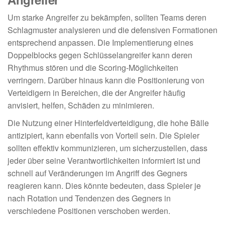
Um starke Angreifer zu bekämpfen, sollten Teams deren
Schlagmuster analysieren und die defensiven Formationen
entsprechend anpassen. Die Implementierung eines
Doppelblocks gegen Schlüsselangreifer kann deren
Rhythmus stören und die Scoring-Möglichkeiten
verringern. Darüber hinaus kann die Positionierung von
Verteidigern in Bereichen, die der Angreifer häufig
anvisiert, helfen, Schäden zu minimieren.
Die Nutzung einer Hinterfeldverteidigung, die hohe Bälle
antizipiert, kann ebenfalls von Vorteil sein. Die Spieler
sollten effektiv kommunizieren, um sicherzustellen, dass
jeder über seine Verantwortlichkeiten informiert ist und
schnell auf Veränderungen im Angriff des Gegners
reagieren kann. Dies könnte bedeuten, dass Spieler je
nach Rotation und Tendenzen des Gegners in
verschiedene Positionen verschoben werden.