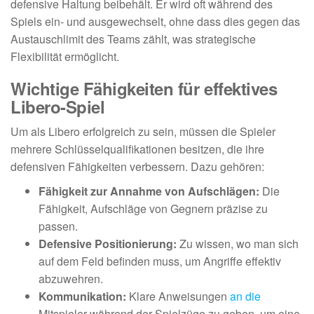
defensive Haltung beibehält. Er wird oft während des
Spiels ein- und ausgewechselt, ohne dass dies gegen das
Austauschlimit des Teams zählt, was strategische
Flexibilität ermöglicht.
Wichtige Fähigkeiten für effektives
Libero-Spiel
Um als Libero erfolgreich zu sein, müssen die Spieler
mehrere Schlüsselqualifikationen besitzen, die ihre
defensiven Fähigkeiten verbessern. Dazu gehören:
Fähigkeit zur Annahme von Aufschlägen:
Die
Fähigkeit, Aufschläge von Gegnern präzise zu
passen.
Defensive Positionierung:
Zu wissen, wo man sich
auf dem Feld befinden muss, um Angriffe effektiv
abzuwehren.
Kommunikation:
Klare Anweisungen
an die
Mitspieler während der Spielzüge zu geben, um eine