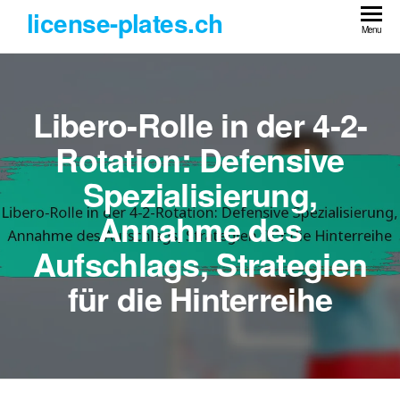
Skip
license-plates.ch
to
Menu
the
content
Libero-Rolle in der 4-2-
Rotation: Defensive
Spezialisierung,
Annahme des
Aufschlags, Strategien
für die Hinterreihe