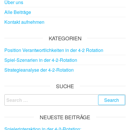
Über uns
Alle Beiträge
Kontakt aufnehmen
KATEGORIEN
Position Verantwortlichkeiten in der 4-2 Rotation
Spiel-Szenarien in der 4-2-Rotation
Strategieanalyse der 4-2-Rotation
SUCHE
Search
for:
NEUESTE BEITRÄGE
Spielerinteraktion in der 4-2-Rotation: