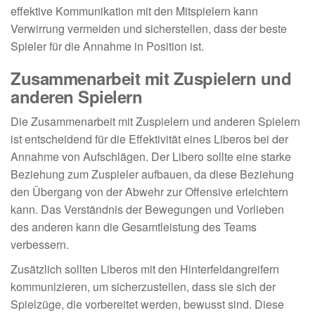
effektive Kommunikation mit den Mitspielern kann
Verwirrung vermeiden und sicherstellen, dass der beste
Spieler für die Annahme in Position ist.
Zusammenarbeit mit Zuspielern und
anderen Spielern
Die Zusammenarbeit mit Zuspielern und anderen Spielern
ist entscheidend für die Effektivität eines Liberos bei der
Annahme von Aufschlägen. Der Libero sollte eine starke
Beziehung zum Zuspieler aufbauen, da diese Beziehung
den Übergang von der Abwehr zur Offensive erleichtern
kann. Das Verständnis der Bewegungen und Vorlieben
des anderen kann die Gesamtleistung des Teams
verbessern.
Zusätzlich sollten Liberos mit den Hinterfeldangreifern
kommunizieren, um sicherzustellen, dass sie sich der
Spielzüge, die vorbereitet werden, bewusst sind. Diese