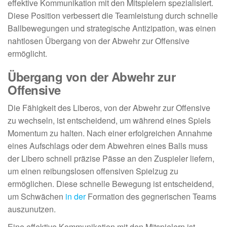
effektive Kommunikation mit den Mitspielern spezialisiert.
Diese Position verbessert die Teamleistung durch schnelle
Ballbewegungen und strategische Antizipation, was einen
nahtlosen Übergang von der Abwehr zur Offensive
ermöglicht.
Übergang von der Abwehr zur
Offensive
Die Fähigkeit des Liberos, von der Abwehr zur Offensive
zu wechseln, ist entscheidend, um während eines Spiels
Momentum zu halten. Nach einer erfolgreichen Annahme
eines Aufschlags oder dem Abwehren eines Balls muss
der Libero schnell präzise Pässe an den Zuspieler liefern,
um einen reibungslosen offensiven Spielzug zu
ermöglichen. Diese schnelle Bewegung ist entscheidend,
um Schwächen
in der
Formation des gegnerischen Teams
auszunutzen.
Eine effektive Kommunikation mit den Mitspielern ist