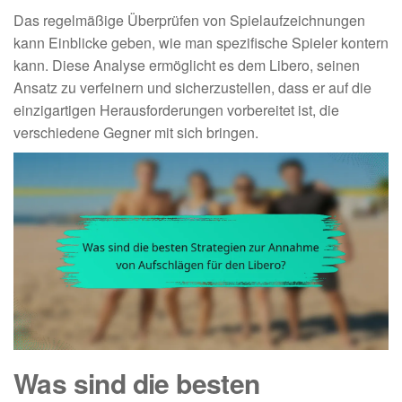
Das regelmäßige Überprüfen von Spielaufzeichnungen
kann Einblicke geben, wie man spezifische Spieler kontern
kann. Diese Analyse ermöglicht es dem Libero, seinen
Ansatz zu verfeinern und sicherzustellen, dass er auf die
einzigartigen Herausforderungen vorbereitet ist, die
verschiedene Gegner mit sich bringen.
Was sind die besten