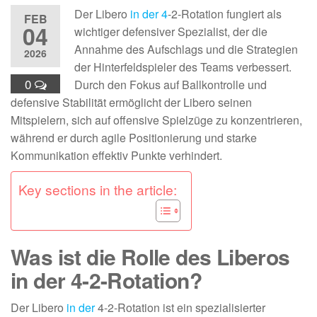
Der Libero
in der 4
-2-Rotation fungiert als
FEB
04
wichtiger defensiver Spezialist, der die
Annahme des Aufschlags und die Strategien
2026
der Hinterfeldspieler des Teams verbessert.
0
Durch den Fokus auf Ballkontrolle und
defensive Stabilität ermöglicht der Libero seinen
Mitspielern, sich auf offensive Spielzüge zu konzentrieren,
während er durch agile Positionierung und starke
Kommunikation effektiv Punkte verhindert.
Key sections in the article:
Was ist die Rolle des Liberos
in der 4-2-Rotation?
Der Libero
in der
4-2-Rotation ist ein spezialisierter