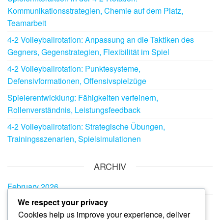
Kommunikationsstrategien, Chemie auf dem Platz,
Teamarbeit
4-2 Volleyballrotation: Anpassung an die Taktiken des
Gegners, Gegenstrategien, Flexibilität im Spiel
4-2 Volleyballrotation: Punktesysteme,
Defensivformationen, Offensivspielzüge
Spielerentwicklung: Fähigkeiten verfeinern,
Rollenverständnis, Leistungsfeedback
4-2 Volleyballrotation: Strategische Übungen,
Trainingsszenarien, Spielsimulationen
ARCHIV
February 2026
We respect your privacy
January 2026
Cookies help us improve your experience, deliver