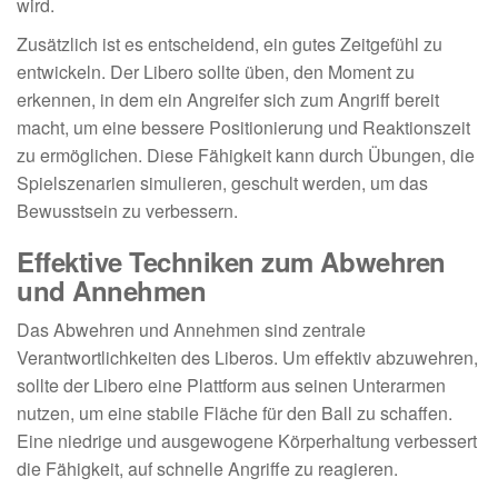
wird.
Zusätzlich ist es entscheidend, ein gutes Zeitgefühl zu
entwickeln. Der Libero sollte üben, den Moment zu
erkennen, in dem ein Angreifer sich zum Angriff bereit
macht, um eine bessere Positionierung und Reaktionszeit
zu ermöglichen. Diese Fähigkeit kann durch Übungen, die
Spielszenarien simulieren, geschult werden, um das
Bewusstsein zu verbessern.
Effektive Techniken zum Abwehren
und Annehmen
Das Abwehren und Annehmen sind zentrale
Verantwortlichkeiten des Liberos. Um effektiv abzuwehren,
sollte der Libero eine Plattform aus seinen Unterarmen
nutzen, um eine stabile Fläche für den Ball zu schaffen.
Eine niedrige und ausgewogene Körperhaltung verbessert
die Fähigkeit, auf schnelle Angriffe zu reagieren.