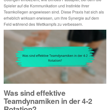
Spieler auf die Kommunikation und Instinkte ihrer
Teamkollegen angewiesen sind. Diese Praxis hat sich als
erheblich wirksam erwiesen, um ihre Synergie auf dem
Feld während des Wettkampfs zu verbessern.
Was sind effektive
Teamdynamiken in der 4-2
Rotation?