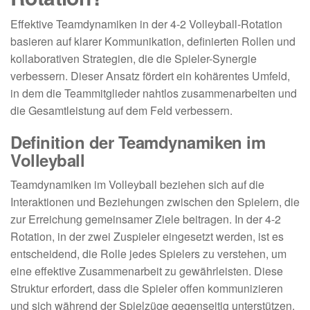
Effektive Teamdynamiken in der 4-2 Volleyball-Rotation
basieren auf klarer Kommunikation, definierten Rollen und
kollaborativen Strategien, die die Spieler-Synergie
verbessern. Dieser Ansatz fördert ein kohärentes Umfeld,
in dem die Teammitglieder nahtlos zusammenarbeiten und
die Gesamtleistung auf dem Feld verbessern.
Definition der Teamdynamiken im
Volleyball
Teamdynamiken im Volleyball beziehen sich auf die
Interaktionen und Beziehungen zwischen den Spielern, die
zur Erreichung gemeinsamer Ziele beitragen. In der 4-2
Rotation, in der zwei Zuspieler eingesetzt werden, ist es
entscheidend, die Rolle jedes Spielers zu verstehen, um
eine effektive Zusammenarbeit zu gewährleisten. Diese
Struktur erfordert, dass die Spieler offen kommunizieren
und sich während der Spielzüge gegenseitig unterstützen.