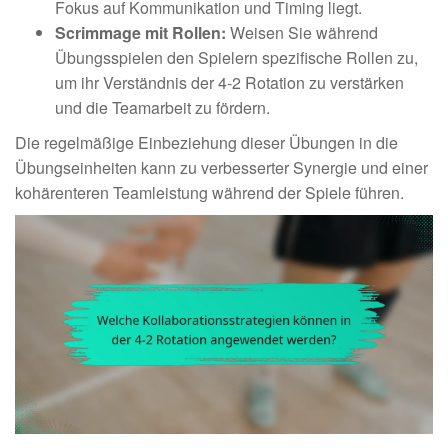
Fokus auf Kommunikation und Timing liegt.
Scrimmage mit Rollen:
Weisen Sie während
Übungsspielen den Spielern spezifische Rollen zu,
um ihr Verständnis der 4-2 Rotation zu verstärken
und die Teamarbeit zu fördern.
Die regelmäßige Einbeziehung dieser Übungen in die
Übungseinheiten kann zu verbesserter Synergie und einer
kohärenteren Teamleistung während der Spiele führen.