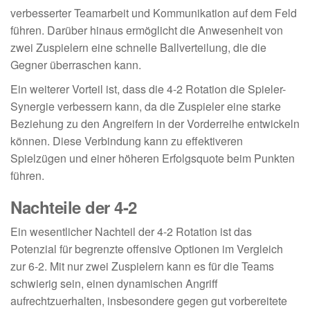
verbesserter Teamarbeit und Kommunikation auf dem Feld
führen. Darüber hinaus ermöglicht die Anwesenheit von
zwei Zuspielern eine schnelle Ballverteilung, die die
Gegner überraschen kann.
Ein weiterer Vorteil ist, dass die 4-2 Rotation die Spieler-
Synergie verbessern kann, da die Zuspieler eine starke
Beziehung zu den Angreifern in der Vorderreihe entwickeln
können. Diese Verbindung kann zu effektiveren
Spielzügen und einer höheren Erfolgsquote beim Punkten
führen.
Nachteile der 4-2
Ein wesentlicher Nachteil der 4-2 Rotation ist das
Potenzial für begrenzte offensive Optionen im Vergleich
zur 6-2. Mit nur zwei Zuspielern kann es für die Teams
schwierig sein, einen dynamischen Angriff
aufrechtzuerhalten, insbesondere gegen gut vorbereitete