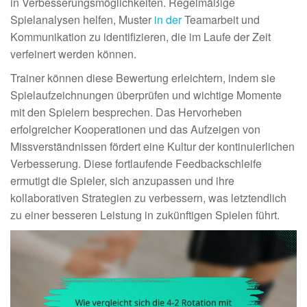
in Verbesserungsmöglichkeiten. Regelmäßige
Spielanalysen helfen, Muster
in der
Teamarbeit und
Kommunikation zu identifizieren, die im Laufe der Zeit
verfeinert werden können.
Trainer können diese Bewertung erleichtern, indem sie
Spielaufzeichnungen überprüfen und wichtige Momente
mit den Spielern besprechen. Das Hervorheben
erfolgreicher Kooperationen und das Aufzeigen von
Missverständnissen fördert eine Kultur der kontinuierlichen
Verbesserung. Diese fortlaufende Feedbackschleife
ermutigt die Spieler, sich anzupassen und ihre
kollaborativen Strategien zu verbessern, was letztendlich
zu einer besseren Leistung in zukünftigen Spielen führt.