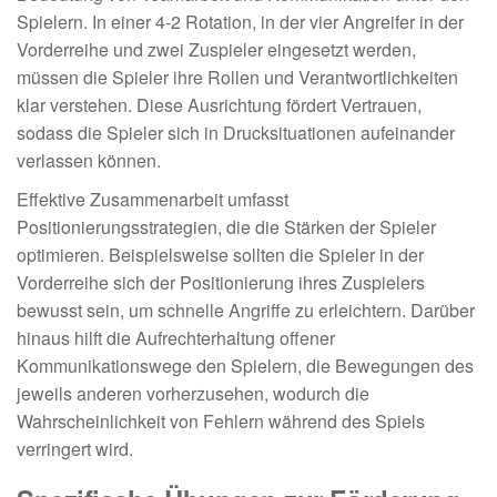
Spielern. In einer 4-2 Rotation, in der vier Angreifer in der
Vorderreihe und zwei Zuspieler eingesetzt werden,
müssen die Spieler ihre Rollen und Verantwortlichkeiten
klar verstehen. Diese Ausrichtung fördert Vertrauen,
sodass die Spieler sich in Drucksituationen aufeinander
verlassen können.
Effektive Zusammenarbeit umfasst
Positionierungsstrategien, die die Stärken der Spieler
optimieren. Beispielsweise sollten die Spieler in der
Vorderreihe sich der Positionierung ihres Zuspielers
bewusst sein, um schnelle Angriffe zu erleichtern. Darüber
hinaus hilft die Aufrechterhaltung offener
Kommunikationswege den Spielern, die Bewegungen des
jeweils anderen vorherzusehen, wodurch die
Wahrscheinlichkeit von Fehlern während des Spiels
verringert wird.