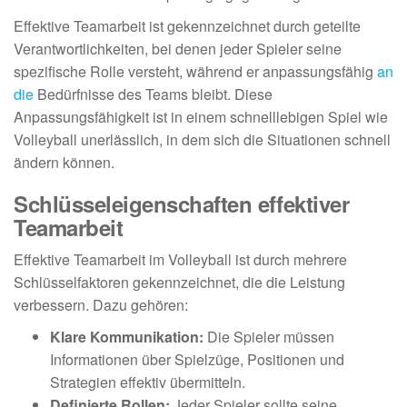
Effektive Teamarbeit ist gekennzeichnet durch geteilte
Verantwortlichkeiten, bei denen jeder Spieler seine
spezifische Rolle versteht, während er anpassungsfähig
an
die
Bedürfnisse des Teams bleibt. Diese
Anpassungsfähigkeit ist in einem schnelllebigen Spiel wie
Volleyball unerlässlich, in dem sich die Situationen schnell
ändern können.
Schlüsseleigenschaften effektiver
Teamarbeit
Effektive Teamarbeit im Volleyball ist durch mehrere
Schlüsselfaktoren gekennzeichnet, die die Leistung
verbessern. Dazu gehören:
Klare Kommunikation:
Die Spieler müssen
Informationen über Spielzüge, Positionen und
Strategien effektiv übermitteln.
Definierte Rollen:
Jeder Spieler sollte seine