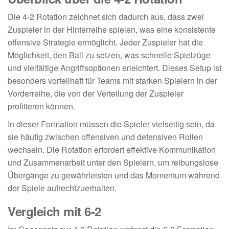
Die 4-2 Rotation zeichnet sich dadurch aus, dass zwei
Zuspieler in der Hinterreihe spielen, was eine konsistente
offensive Strategie ermöglicht. Jeder Zuspieler hat die
Möglichkeit, den Ball zu setzen, was schnelle Spielzüge
und vielfältige Angriffsoptionen erleichtert. Dieses Setup ist
besonders vorteilhaft für Teams mit starken Spielern in der
Vorderreihe, die von der Verteilung der Zuspieler
profitieren können.
In dieser Formation müssen die Spieler vielseitig sein, da
sie häufig zwischen offensiven und defensiven Rollen
wechseln. Die Rotation erfordert effektive Kommunikation
und Zusammenarbeit unter den Spielern, um reibungslose
Übergänge zu gewährleisten und das Momentum während
der Spiele aufrechtzuerhalten.
Vergleich mit 6-2