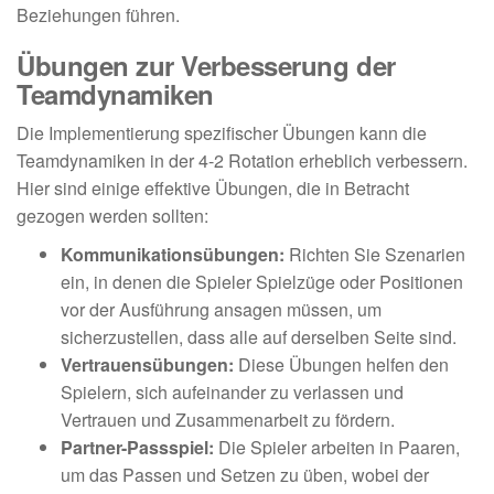
Beziehungen führen.
Übungen zur Verbesserung der
Teamdynamiken
Die Implementierung spezifischer Übungen kann die
Teamdynamiken in der 4-2 Rotation erheblich verbessern.
Hier sind einige effektive Übungen, die in Betracht
gezogen werden sollten:
Kommunikationsübungen:
Richten Sie Szenarien
ein, in denen die Spieler Spielzüge oder Positionen
vor der Ausführung ansagen müssen, um
sicherzustellen, dass alle auf derselben Seite sind.
Vertrauensübungen:
Diese Übungen helfen den
Spielern, sich aufeinander zu verlassen und
Vertrauen und Zusammenarbeit zu fördern.
Partner-Passspiel:
Die Spieler arbeiten in Paaren,
um das Passen und Setzen zu üben, wobei der