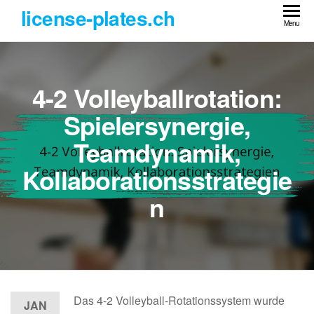
Skip
license-plates.ch
to
Menu
the
content
4-2 Volleyballrotation:
Spielersynergie,
Teamdynamik,
Kollaborationsstrategie
n
Das 4-2 Volleyball-Rotationssystem wurde
JAN