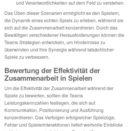
und Verantwortlichkeiten auf dem Feld zu verstehen.
Das Üben dieser Szenarien ermöglicht es den Spielern,
die Dynamik eines echten Spiels zu erleben, während sie
sich auf die Zusammenarbeit konzentrieren. Durch das
Bewältigen verschiedener Herausforderungen können die
Teams Strategien entwickeln, um Hindernisse zu
überwinden und ihre Synergie während tatsächlicher
Spiele zu verbessern.
Bewertung der Effektivität der
Zusammenarbeit in Spielen
Um die Effektivität der Zusammenarbeit während der
Spiele zu bewerten, sollten die Teams
Leistungskennzahlen festlegen, die sich auf
Kommunikation, Positionierung und Ausführung
konzentrieren. Das Verfolgen erfolgreicher Spielzüge,
Fehler und Spielerinteraktionen liefert wertvolle Einblicke