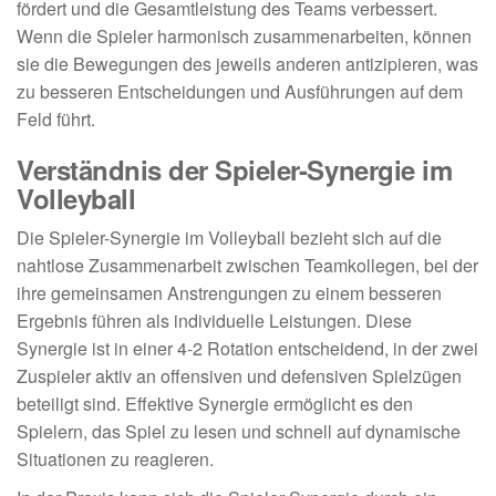
fördert und die Gesamtleistung des Teams verbessert.
Wenn die Spieler harmonisch zusammenarbeiten, können
sie die Bewegungen des jeweils anderen antizipieren, was
zu besseren Entscheidungen und Ausführungen auf dem
Feld führt.
Verständnis der Spieler-Synergie im
Volleyball
Die Spieler-Synergie im Volleyball bezieht sich auf die
nahtlose Zusammenarbeit zwischen Teamkollegen, bei der
ihre gemeinsamen Anstrengungen zu einem besseren
Ergebnis führen als individuelle Leistungen. Diese
Synergie ist in einer 4-2 Rotation entscheidend, in der zwei
Zuspieler aktiv an offensiven und defensiven Spielzügen
beteiligt sind. Effektive Synergie ermöglicht es den
Spielern, das Spiel zu lesen und schnell auf dynamische
Situationen zu reagieren.