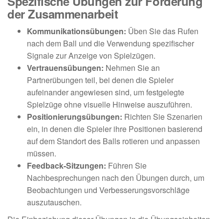
Spezifische Übungen zur Förderung
der Zusammenarbeit
Kommunikationsübungen:
Üben Sie das Rufen
nach dem Ball und die Verwendung spezifischer
Signale zur Anzeige von Spielzügen.
Vertrauensübungen:
Nehmen Sie an
Partnerübungen teil, bei denen die Spieler
aufeinander angewiesen sind, um festgelegte
Spielzüge ohne visuelle Hinweise auszuführen.
Positionierungsübungen:
Richten Sie Szenarien
ein, in denen die Spieler ihre Positionen basierend
auf dem Standort des Balls rotieren und anpassen
müssen.
Feedback-Sitzungen:
Führen Sie
Nachbesprechungen nach den Übungen durch, um
Beobachtungen und Verbesserungsvorschläge
auszutauschen.