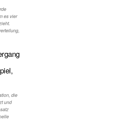
rde
m es vier
ieht.
erteilung,
bergang
piel,
tion, die
zt und
satz
nelle