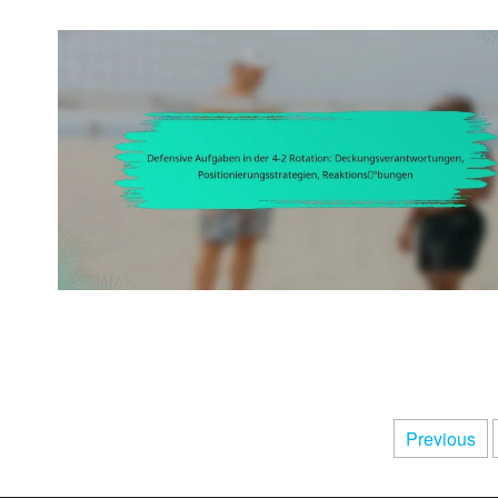
Posts
Previous
pagination