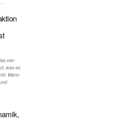
n…
aktion
st
das vier
zt, was es
acht. Wenn
 und
namik,