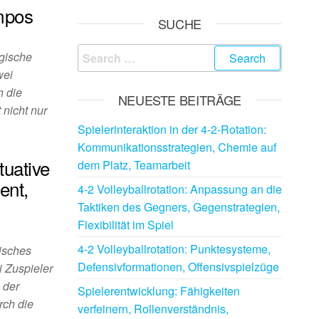
mpos
SUCHE
Search
egische
for:
wei
h die
NEUESTE BEITRÄGE
 nicht nur
Spielerinteraktion in der 4-2-Rotation:
Kommunikationsstrategien, Chemie auf
tuative
dem Platz, Teamarbeit
ent,
4-2 Volleyballrotation: Anpassung an die
Taktiken des Gegners, Gegenstrategien,
Flexibilität im Spiel
4-2 Volleyballrotation: Punktesysteme,
gisches
Defensivformationen, Offensivspielzüge
i Zuspieler
 der
Spielerentwicklung: Fähigkeiten
rch die
verfeinern, Rollenverständnis,