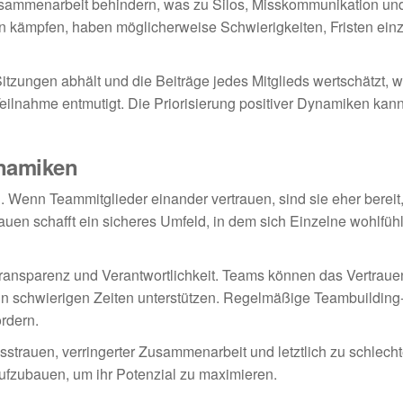
sammenarbeit behindern, was zu Silos, Misskommunikation un
ken kämpfen, haben möglicherweise Schwierigkeiten, Fristen ein
tzungen abhält und die Beiträge jedes Mitglieds wertschätzt, w
eilnahme entmutigt. Die Priorisierung positiver Dynamiken kan
ynamiken
. Wenn Teammitglieder einander vertrauen, sind sie eher bereit,
uen schafft ein sicheres Umfeld, in dem sich Einzelne wohlfüh
ansparenz und Verantwortlichkeit. Teams können das Vertrauen
in schwierigen Zeiten unterstützen. Regelmäßige Teambuilding-
rdern.
trauen, verringerter Zusammenarbeit und letztlich zu schlecht
ufzubauen, um ihr Potenzial zu maximieren.