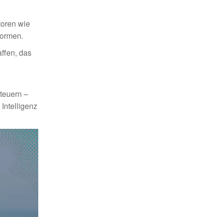
toren wie
formen.
ffen, das
steuern –
Intelligenz