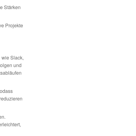
ie Stärken
ve Projekte
 wie Slack,
folgen und
tsabläufen
sodass
 reduzieren
en.
leichtert,