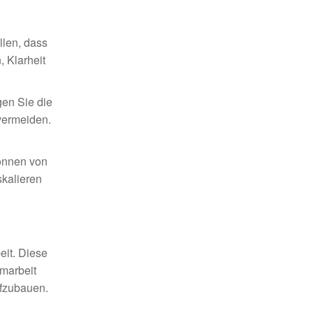
llen, dass
 Klarheit
gen Sie die
vermeiden.
können von
skalieren
eit. Diese
marbeit
ufzubauen.