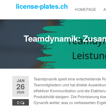
Skip
license-plates.ch
to
HOMEPAGE
A
the
content
Teamdynamik: Zusamm
Teamdynamik spielt eine entscheidende Rol
JAN
26
Teammitgliedern und hat direkte Auswirku
effektiver Kommunikation und die Etablier
2026
Produktivität steigern. Die Priorisierung k
0
Dynamik weiter, was zu verbesserten Ergeb