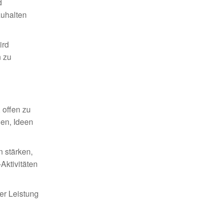
d
zuhalten
ird
n zu
 offen zu
len, Ideen
 stärken,
Aktivitäten
er Leistung