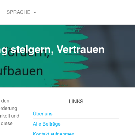
SPRACHE
 steigern, Vertrauen
r den
LINKS
örderung
Über uns
mkeit und
n diese
Alle Beiträge
Kontakt aufnehmen