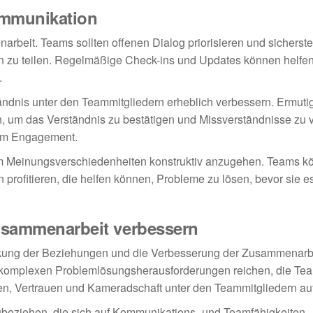
ommunikation
rbeit. Teams sollten offenen Dialog priorisieren und sicherste
en zu teilen. Regelmäßige Check-ins und Updates können helfen,
.
dnis unter den Teammitgliedern erheblich verbessern. Ermuti
, um das Verständnis zu bestätigen und Missverständnisse zu 
erem Engagement.
, um Meinungsverschiedenheiten konstruktiv anzugehen. Teams 
profitieren, die helfen können, Probleme zu lösen, bevor sie e
Zusammenarbeit verbessern
tärkung der Beziehungen und die Verbesserung der Zusammenarb
 komplexen Problemlösungsherausforderungen reichen, die Tea
fen, Vertrauen und Kameradschaft unter den Teammitgliedern a
ubeziehen, die sich auf Kommunikations- und Teamfähigkeiten